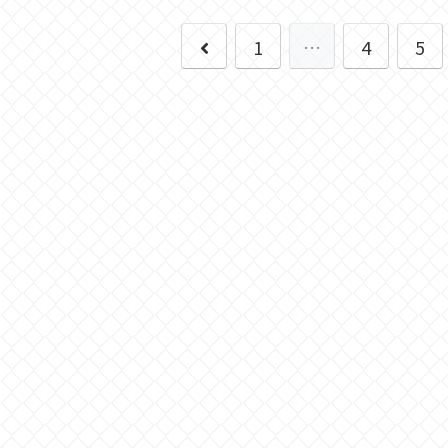
前
1
…
4
5
へ