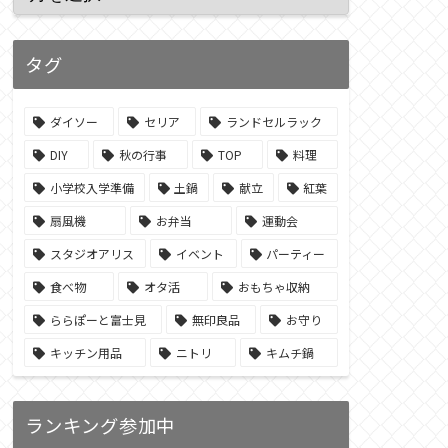
タグ
ダイソー
セリア
ランドセルラック
DIY
秋の行事
TOP
料理
小学校入学準備
土鍋
献立
紅葉
扇風機
お弁当
運動会
スタジオアリス
イベント
パーティー
食べ物
オタ活
おもちゃ収納
ららぽーと富士見
無印良品
お守り
キッチン用品
ニトリ
キムチ鍋
ランキング参加中