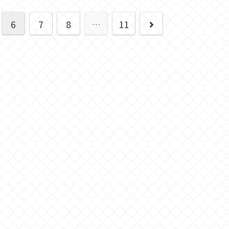
次
6
7
8
…
11
へ