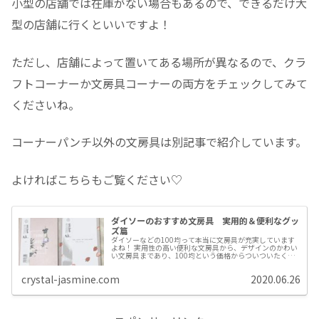
小型の店舗では在庫がない場合もあるので、できるだけ大
型の店舗に行くといいですよ！
ただし、店舗によって置いてある場所が異なるので、クラ
フトコーナーか文房具コーナーの両方をチェックしてみて
くださいね。
コーナーパンチ以外の文房具は別記事で紹介しています。
よければこちらもご覧ください♡
ダイソーのおすすめ文房具 実用的＆便利なグッ
ズ篇
ダイソーなどの100均って本当に文房具が充実しています
よね！ 実用性の高い便利な文房具から、デザインのかわい
い文房具まであり、100均という価格からついついたくさ
ん買ってしまいそうになります。 100均のなかでもダイソ
ーは、150円や200...
crystal-jasmine.com
2020.06.26