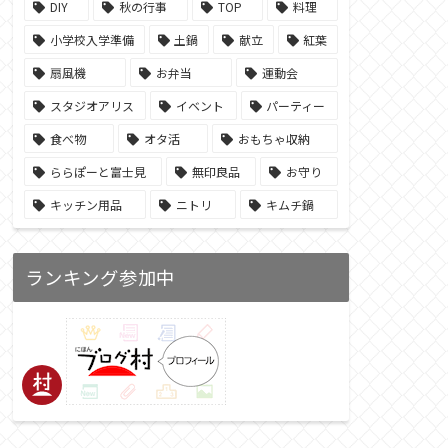
DIY
秋の行事
TOP
料理
小学校入学準備
土鍋
献立
紅葉
扇風機
お弁当
運動会
スタジオアリス
イベント
パーティー
食べ物
オタ活
おもちゃ収納
ららぽーと富士見
無印良品
お守り
キッチン用品
ニトリ
キムチ鍋
ランキング参加中