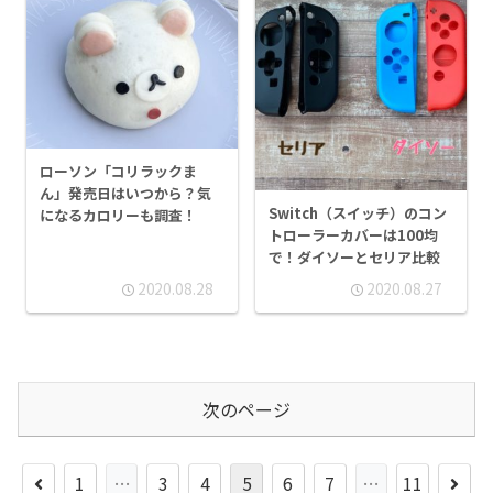
ローソン「コリラックま
ん」発売日はいつから？気
Switch（スイッチ）のコン
になるカロリーも調査！
トローラーカバーは100均
で！ダイソーとセリア比較
2020.08.28
2020.08.27
次のページ
前
次
1
…
3
4
5
6
7
…
11