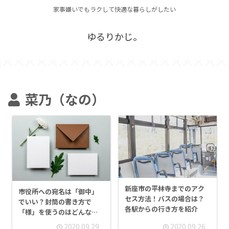
家事嫌いでもラクして快適な暮らしがしたい
ゆるりかじ。
菜乃（なの）
新座市の平林寺までのアク
市役所への宛名は「御中」
セス方法！バスの場合は？
でいい？封筒の書き方で
各駅からの行き方を紹介
「様」を使うのはどんなと
き？
2020.09.29
2020.09.26