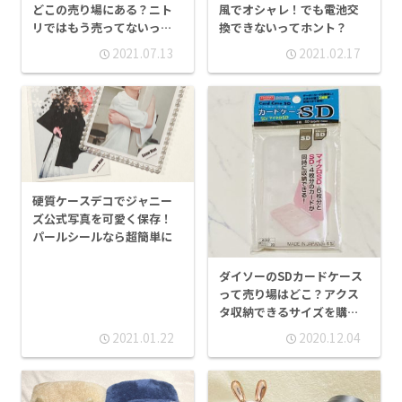
どこの売り場にある？ニト
風でオシャレ！でも電池交
リではもう売ってないって
換できないってホント？
本当？
2021.07.13
2021.02.17
硬質ケースデコでジャニー
ズ公式写真を可愛く保存！
パールシールなら超簡単に
ダイソーのSDカードケース
って売り場はどこ？アクス
タ収納できるサイズを購入
しました！
2021.01.22
2020.12.04