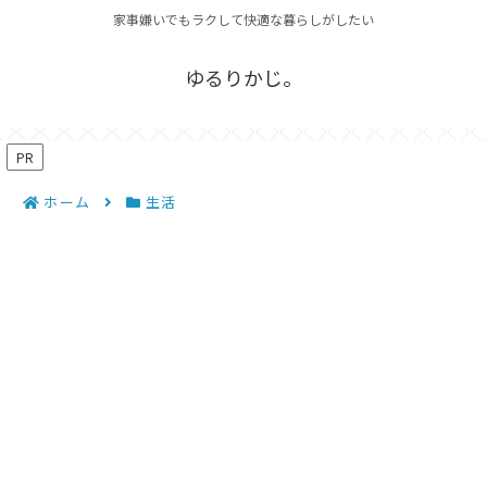
家事嫌いでもラクして快適な暮らしがしたい
ゆるりかじ。
PR
ホーム
生活