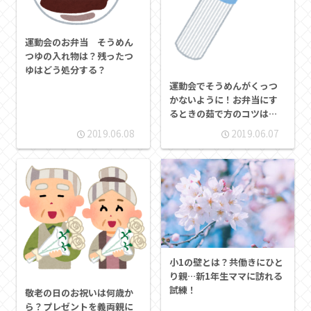
運動会のお弁当 そうめん
つゆの入れ物は？残ったつ
ゆはどう処分する？
運動会でそうめんがくっつ
かないように！お弁当にす
るときの茹で方のコツは？
前日でもいい？
2019.06.08
2019.06.07
小1の壁とは？共働きにひと
り親…新1年生ママに訪れる
試練！
敬老の日のお祝いは何歳か
ら？プレゼントを義両親に