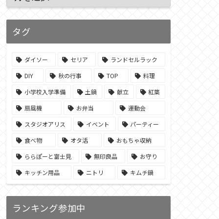
タグ
ダイソー
セリア
ランドセルラック
DIY
秋の行事
TOP
料理
小学校入学準備
土鍋
献立
紅葉
扇風機
お弁当
運動会
スタジオアリス
イベント
パーティー
食べ物
オタ活
おもちゃ収納
ららぽーと富士見
無印良品
お守り
キッチン用品
ニトリ
キムチ鍋
ランキング参加中