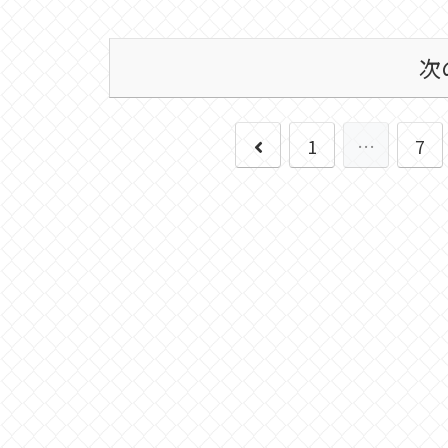
次
前
1
…
7
へ